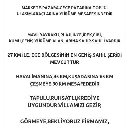
MARKETE.PAZARA.GECE PAZARINA TOPLU.
ULAŞIM.ARAÇLARINA YÜRÜME MESAFESİNDEDİR
MAVİ .BAYRAKLI,PLAJI,İNCE,İPEK,GİBİ,
KUMU,GENİŞ.YÜRÜME ALANLARINA SAHİP.SAHİLİ VARDIR
27 KM İLE, EGE BÖLGESİNİN.EN GENİŞ SAHİL ŞERİDİ
MEVCUTTUR
HAVALİMANINA,45 KM,KUŞADASINA 65 KM
ÇEŞMEYE 90 KM MESAFEDEDİR
TAPULU,RUHSATLI,KREDİYE
UYGUNDUR.VİLLAMIZI GEZİP,
GÖRMEYE,BEKLİYORUZ FİRMAMIZ,