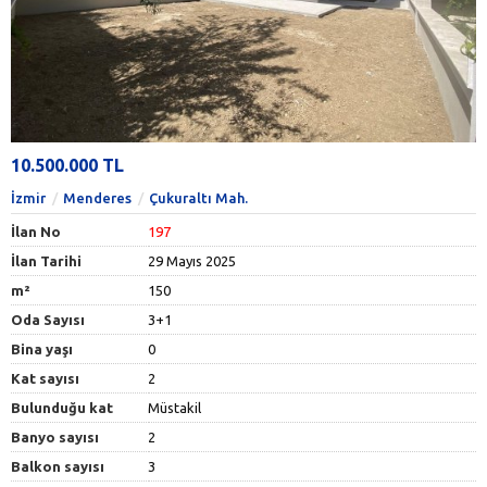
10.500.000 TL
İzmir
Menderes
Çukuraltı Mah.
İlan No
197
İlan Tarihi
29 Mayıs 2025
m²
150
Oda Sayısı
3+1
Bina yaşı
0
Kat sayısı
2
Bulunduğu kat
Müstakil
Banyo sayısı
2
Balkon sayısı
3