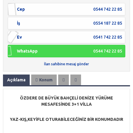
Cep
0544 742 22 85
İş
0554 187 22 85
Ev
0541 742 22 85
WhatsApp
0544 742 22 85
İlan sahibine mesaj gönder
Açıklama
Konum
ÖZDERE DE BÜYÜK BAHÇELİ DENİZE YÜRÜME
MESAFESİNDE 3+1 VİLLA
YAZ-KIŞ,KEYİFLE OTURABİLECEĞİNİZ BİR KONUMDADIR