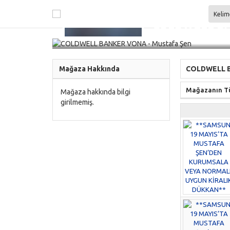
COLDWELL BA
Kayıt Tarihi: 22 Nisan 2025
Mağaza Hakkında
COLDWELL B
Mağazanın Tü
Mağaza hakkında bilgi
girilmemiş.