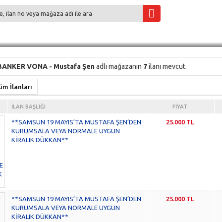
NKER VONA - Mustafa Şen
ANKER VONA - Mustafa Şen
adlı mağazanın
7
ilanı mevcut.
m İlanları
İLAN BAŞLIĞI
FIYAT
**SAMSUN 19 MAYIS’TA MUSTAFA ŞEN’DEN
25.000 TL
KURUMSALA VEYA NORMALE UYGUN
KİRALIK DÜKKAN**
**SAMSUN 19 MAYIS’TA MUSTAFA ŞEN’DEN
25.000 TL
KURUMSALA VEYA NORMALE UYGUN
KİRALIK DÜKKAN**