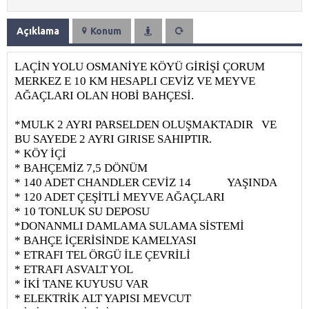
Açıklama
Konum
LAÇİN YOLU OSMANİYE KÖYÜ GİRİŞİ ÇORUM
MERKEZ E 10 KM HESAPLI CEVİZ VE MEYVE
AĞAÇLARI OLAN HOBİ BAHÇESİ.
*MULK 2 AYRI PARSELDEN OLUŞMAKTADIR
VE
BU SAYEDE 2 AYRI GIRISE SAHIPTIR.
* KÖY İÇİ
* BAHÇEMİZ 7,5 DÖNÜM
* 140 ADET CHANDLER CEVİZ 14
YAŞINDA
* 120 ADET ÇEŞİTLİ MEYVE AĞAÇLARI
* 10 TONLUK SU DEPOSU
*DONANMLI DAMLAMA SULAMA SİSTEMİ
* BAHÇE İÇERİSİNDE KAMELYASI
* ETRAFI TEL ÖRGÜ İLE ÇEVRİLİ
* ETRAFI ASVALT YOL
* İKİ TANE KUYUSU VAR
* ELEKTRİK ALT YAPISI MEVCUT