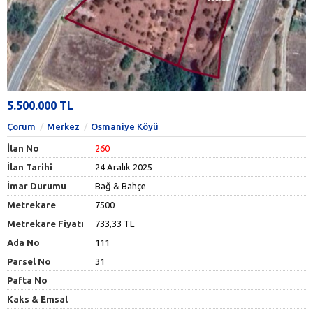
5.500.000 TL
Çorum
Merkez
Osmaniye Köyü
İlan No
260
İlan Tarihi
24 Aralık 2025
İmar Durumu
Bağ & Bahçe
Metrekare
7500
Metrekare Fiyatı
733,33 TL
Ada No
111
Parsel No
31
Pafta No
Kaks & Emsal