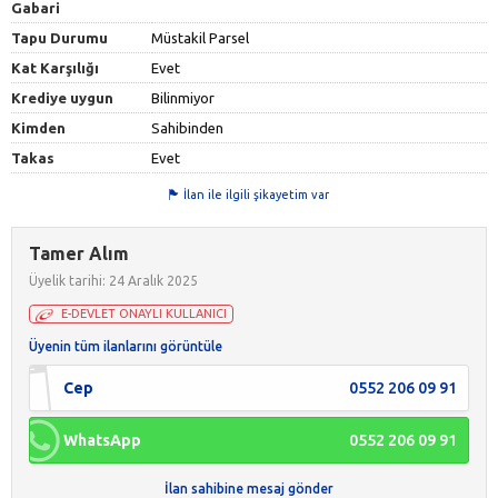
Gabari
Tapu Durumu
Müstakil Parsel
Kat Karşılığı
Evet
Krediye uygun
Bilinmiyor
Kimden
Sahibinden
Takas
Evet
İlan ile ilgili şikayetim var
Tamer Alım
Üyelik tarihi: 24 Aralık 2025
E-DEVLET ONAYLI KULLANICI
Üyenin tüm ilanlarını görüntüle
Cep
0552 206 09 91
WhatsApp
0552 206 09 91
İlan sahibine mesaj gönder