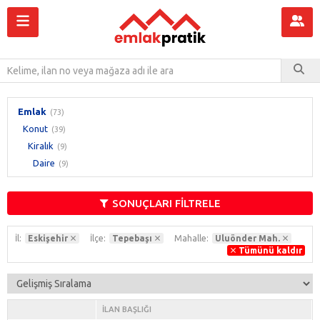
Emlak
(73)
Konut
(39)
Kiralık
(9)
Daire
(9)
SONUÇLARI FİLTRELE
İl:
Eskişehir
İlçe:
Tepebaşı
Mahalle:
Uluönder Mah.
Tümünü kaldır
İLAN BAŞLIĞI