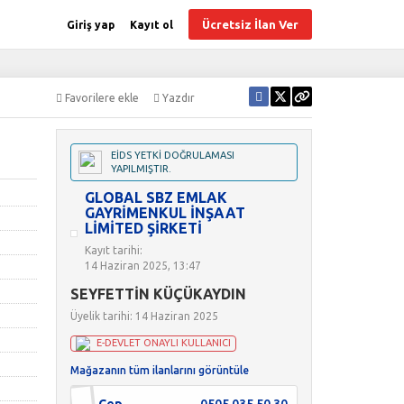
Ücretsiz İlan Ver
Giriş yap
Kayıt ol
Favorilere ekle
Yazdır
EİDS YETKİ DOĞRULAMASI
YAPILMIŞTIR.
GLOBAL SBZ EMLAK
GAYRİMENKUL İNŞAAT
LİMİTED ŞİRKETİ
Kayıt tarihi:
14 Haziran 2025, 13:47
SEYFETTİN KÜÇÜKAYDIN
Üyelik tarihi: 14 Haziran 2025
E-DEVLET ONAYLI KULLANICI
Mağazanın tüm ilanlarını görüntüle