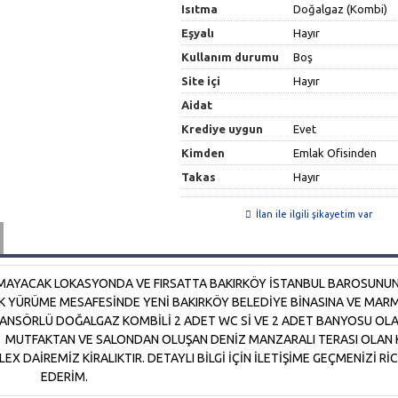
Isıtma
Doğalgaz (Kombi)
Eşyalı
Hayır
Kullanım durumu
Boş
Site içi
Hayır
Aidat
Krediye uygun
Evet
Kimden
Emlak Ofisinden
Takas
Hayır
İlan ile ilgili şikayetim var
ILMAYACAK LOKASYONDA VE FIRSATTA BAKIRKÖY İSTANBUL BAROSUNU
DK YÜRÜME MESAFESİNDE YENİ BAKIRKÖY BELEDİYE BİNASINA VE MAR
NSÖRLÜ DOĞALGAZ KOMBİLİ 2 ADET WC Sİ VE 2 ADET BANYOSU OLA
 MUTFAKTAN VE SALONDAN OLUŞAN DENİZ MANZARALI TERASI OLAN 
X DAİREMİZ KİRALIKTIR. DETAYLI BİLGİ İÇİN İLETİŞİME GEÇMENİZİ Rİ
EDERİM.