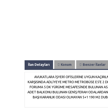
İlan Detayları
Konum
Benzer İlanlar
AVUKATLARA İŞYERİ OFİSLERİNE UYGUN KAÇIR
KARŞISINDA ADLİYEYE METRO METROBÜSE E5'E 2 
FORUMA 5 DK YÜRÜME MESAFESİNDE BULUNAN ASA
ADET BALKONU BULUNAN GENİŞ FERAH ODALARDAN
BAŞI KARANLIK ODASI OLMAYAN 5+1 190 M2 DUBLE