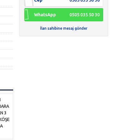
Cep
0505 035 50 30
WhatsApp
0505 035 50 30
İlan sahibine mesaj gönder
N
MARA
N 3
KÖŞE
CA