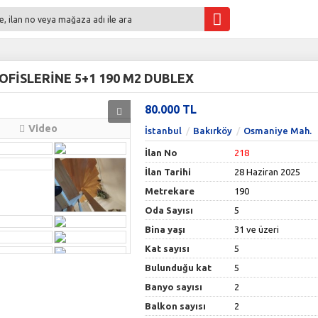
OFİSLERİNE 5+1 190 M2 DUBLEX
80.000 TL
Video
İstanbul
Bakırköy
Osmaniye Mah.
İlan No
218
İlan Tarihi
28 Haziran 2025
Metrekare
190
Oda Sayısı
5
Bina yaşı
31 ve üzeri
Kat sayısı
5
Bulunduğu kat
5
Banyo sayısı
2
Balkon sayısı
2