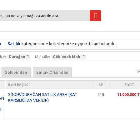
a
Satılık
kategorisinde kriterlerinize uygun
1
ilan bulundu.
İlçe:
Durağan
Mahalle:
Gökırmak Mah.
G
Sahibinden
Emlak Ofisinden
İLAN BAŞLIĞI
M²
FIYAT
SİNOP/DURAĞAN SATILIK ARSA (KAT
319
11.000.000 
KARŞILIĞI DA VERİLİR)