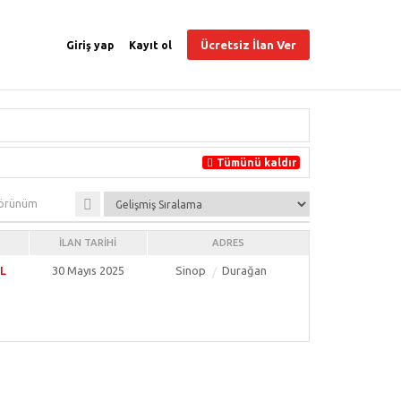
Ücretsiz İlan Ver
Giriş yap
Kayıt ol
Tümünü kaldır
örünüm
İLAN TARIHI
ADRES
TL
30 Mayıs 2025
Sinop
Durağan