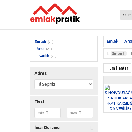
Emlak
Ars
Emlak
(73)
Arsa
(23)
İl:
Sinop
Satılık
(23)
Tüm İlanlar
Adres
Fiyat
İmar Durumu