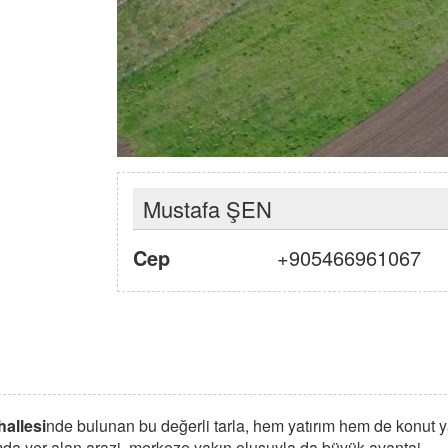
Mustafa ŞEN
Cep
+905466961067
allesi
nde bulunan bu değerli tarla, hem yatırım hem de konut 
numda yer alan arazi, merkeze yakın oluşuyla da büyük avantaj