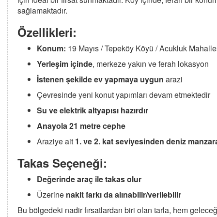
sağlamaktadır.
Özellikleri:
Konum:
19 Mayıs / Tepeköy Köyü / Acukluk Mahalle
Yerleşim içinde
, merkeze yakın ve ferah lokasyon
İstenen şekilde ev yapmaya uygun
arazi
Çevresinde yeni konut yapımları devam etmektedir
Su ve elektrik altyapısı hazırdır
Anayola 21 metre cephe
Araziye ait
1. ve 2. kat seviyesinden deniz manzar
Takas Seçeneği:
Değerinde araç ile takas olur
Üzerine
nakit farkı da alınabilir/verilebilir
Bu bölgedeki nadir fırsatlardan biri olan tarla, hem gelece