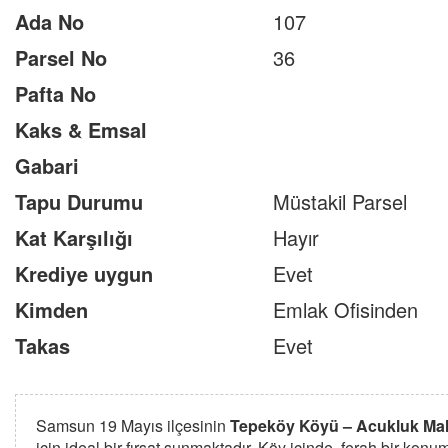
Ada No
107
Parsel No
36
Pafta No
Kaks & Emsal
Gabari
Tapu Durumu
Müstakil Parsel
Kat Karşılığı
Hayır
Krediye uygun
Evet
Kimden
Emlak Ofisinden
Takas
Evet
Samsun 19 Mayıs ilçesinin
Tepeköy Köyü – Acukluk Mah
için ideal bir fırsat sunmaktadır. Köy içinde, ferah bir ko