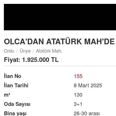
Konut / S
OLCA'DAN ATATÜRK MAH'DE 
Ordu
Ünye
Atatürk Mah.
Fiyat:
1.925.000 TL
İlan No
155
İlan Tarihi
8 Mart 2025
m²
130
Oda Sayısı
3+1
Bina yaşı
26-30 arası